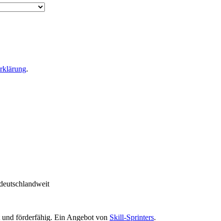
rklärung
.
deutschlandweit
rt und förderfähig. Ein Angebot von
Skill-Sprinters
.